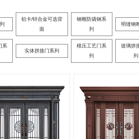
铝卡/锌合金可选背
钢雕防撬钢系
列
明缝钢
面
列
门系
模压工艺门系
玻璃拼
实体拼接门系列
列
列