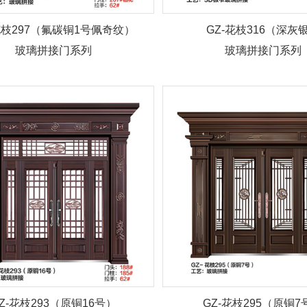
花枝297（氟碳铜1号佩奇纹）
GZ-花枝316（深灰
玻璃拼接门系列
玻璃拼接门系列
Z-花枝293（原铜16号）
GZ-花枝295（原铜7