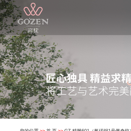
您的位置
>>
首 页
>>
GZ-精雕601（氟碳铜1号佩奇